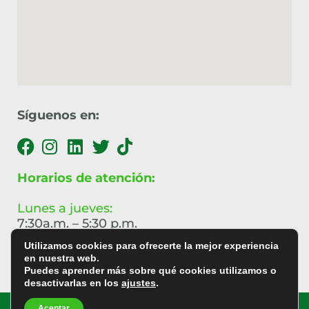
Síguenos en:
Horarios de atención:
Lunes a jueves:
7:30a.m. – 5:30 p.m.
Utilizamos cookies para ofrecerte la mejor experiencia
Viernes:
en nuestra web.
7:30a.m. – 4:30 p.m.
Puedes aprender más sobre qué cookies utilizamos o
desactivarlas en los
ajustes
.
©
Copyright
| Todos los derechos reservados |
Aceptar