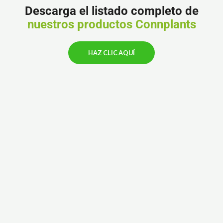
Descarga el listado completo de
nuestros productos Connplants
HAZ CLIC AQUÍ
Calendula extracto líquido
PRESENTACIONES: EXTRACTO LÍQUIDO
Curcuma extracto líquido
PRESENTACIONES: EXTRACTO LÍQUIDO
Diente de leon extracto líquido