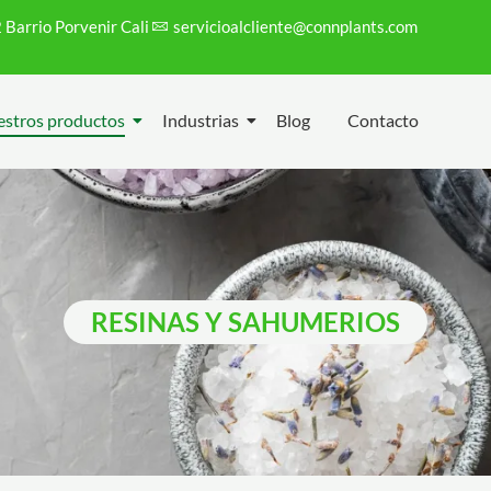
 Barrio Porvenir Cali
servicioalcliente@connplants.com
stros productos
Industrias
Blog
Contacto
RESINAS Y SAHUMERIOS