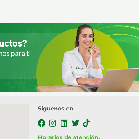
ductos?
os para ti
Síguenos en:
Horarios de atención: