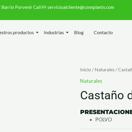
 Barrio Porvenir Cali
servicioalcliente@connplants.com
stros productos
Industrias
Blog
Contacto
Inicio
/
Naturales
/ Castañ
Naturales
Castaño d
PRESENTACIONE
POLVO