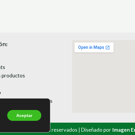
ón:
ts
 productos
o
de tratamiento de datos
de garantias
Aceptar
ht
| Todos los derechos reservados | Diseñado
por
Imagen E