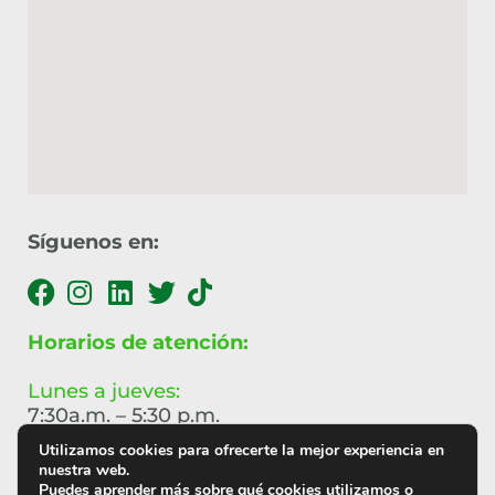
Síguenos en:
Horarios de atención:
Lunes a jueves:
7:30a.m. – 5:30 p.m.
Utilizamos cookies para ofrecerte la mejor experiencia en
Viernes:
nuestra web.
7:30a.m. – 4:30 p.m.
Puedes aprender más sobre qué cookies utilizamos o