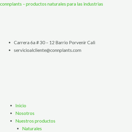
Ir
connplants – productos naturales para las industrias
al
contenido
Carrera 6a # 30 – 12 Barrio Porvenir Cali
servicioalcliente@connplants.com
Inicio
Nosotros
Nuestros productos
Naturales